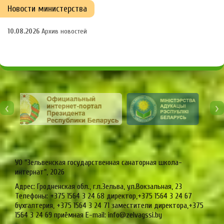
Новости министерства
10.08.2026
Архив новостей
‹
›
УО "Зельвенская государственная санаторная школа-
интернат", 2026
Адрес: Гродненская обл., г.п.Зельва, ул.Вокзальная, 23
Телефоны: +375 1564 3 24 68 директор,+375 1564 3 24 67
бухгалтерия, +375 1564 3 24 71 заместители директора,+375
1564 3 24 69 приёмная E-mail: info@zelvagssi.by