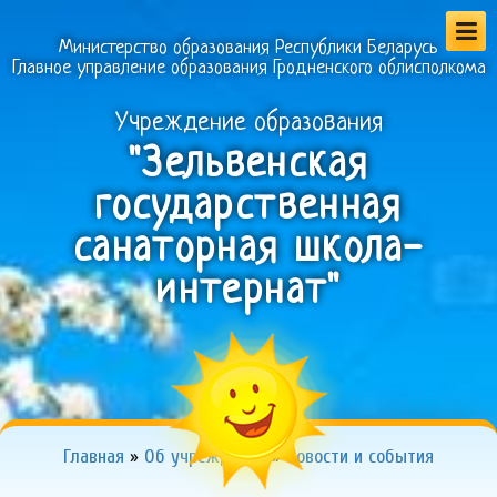
Министерство образования Республики Беларусь
Главное управление образования Гродненского облисполкома
Учреждение образования
"Зельвенская
государственная
санаторная школа-
интернат"
Главная
»
Об учреждении
»
Новости и события