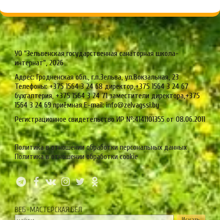
УО "Зельвенская государственная санаторная школа-
интернат", 2026
Адрес: Гродненская обл., г.п.Зельва, ул.Вокзальная, 23
Телефоны: +375 1564 3 24 68 директор,+375 1564 3 24 67
бухгалтерия, +375 1564 3 24 71 заместители директора,+375
1564 3 24 69 приёмная E-mail: info@zelvagssi.by
Регистрационное свидетельство ИР №:4141101355 от 08.06.2011
Политика в отношении обработки персональных данных
Политика в отношении обработки cookie
ВЕБ-МАСТЕРСКАЯ.БЕЛ