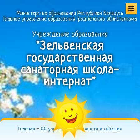
Министерство образования Республики Беларусь
Главное управление образования Гродненского облисполкома
Учреждение образования
"Зельвенская
государственная
санаторная школа-
интернат"
Главная
»
Об учреждении
»
Новости и события