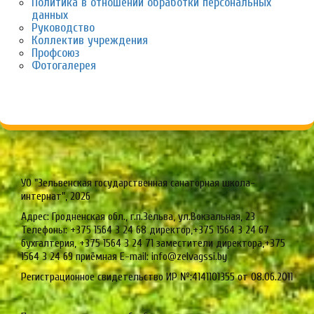
Политика в отношении обработки персональных
данных
Руководство
Коллектив учреждения
Профсоюз
Фотогалерея
УО "Зельвенская государственная санаторная школа-
интернат", 2026
Адрес: Гродненская обл., г.п.Зельва, ул.Вокзальная, 23
Телефоны: +375 1564 3 24 68 директор,+375 1564 3 24 67
бухгалтерия, +375 1564 3 24 71 заместители директора,+375
1564 3 24 69 приёмная E-mail: info@zelvagssi.by
Регистрационное свидетельство ИР №:4141101355 от 08.06.2011