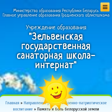
Министерство образования Республики Беларусь
Главное управление образования Гродненского облисполкома
Учреждение образования
"Зельвенская
государственная
санаторная школа-
интернат"
Главная
»
Направления работы
»
Военно-патриотическое
воспитание
»
Память и боль белорусской земли