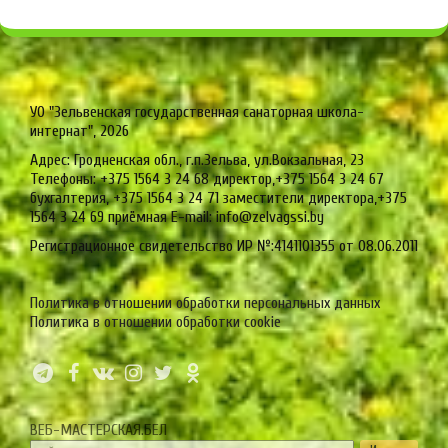
УО "Зельвенская государственная санаторная школа-
интернат", 2026
Адрес: Гродненская обл., г.п.Зельва, ул.Вокзальная, 23
Телефоны: +375 1564 3 24 68 директор,+375 1564 3 24 67
бухгалтерия, +375 1564 3 24 71 заместители директора,+375
1564 3 24 69 приёмная E-mail: info@zelvagssi.by
Регистрационное свидетельство ИР №:4141101355 от 08.06.2011
Политика в отношении обработки персональных данных
Политика в отношении обработки cookie
ВЕБ-МАСТЕРСКАЯ.БЕЛ